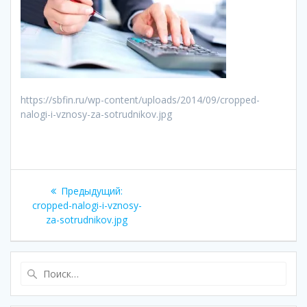
https://sbfin.ru/wp-content/uploads/2014/09/cropped-
nalogi-i-vznosy-za-sotrudnikov.jpg
Навигация
Предыдущая
Предыдущий:
по
запись:
cropped-nalogi-i-vznosy-
za-sotrudnikov.jpg
записям
Найти: