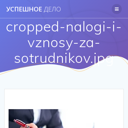
Перейти
УСПЕШНОЕ
ДЕЛО
к
контенту
cropped-nalogi-i-
vznosy-za-
sotrudnikov.jpg