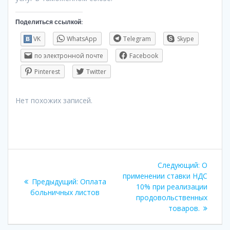
Поделиться ссылкой:
VK
WhatsApp
Telegram
Skype
по электронной почте
Facebook
Pinterest
Twitter
Нет похожих записей.
Навигация
Следую
Следующий:
О
по
запись:
применении ставки НДС
Предыдущая
Предыдущий:
Оплата
10% при реализации
запись:
больничных листов
записям
продовольственных
товаров.