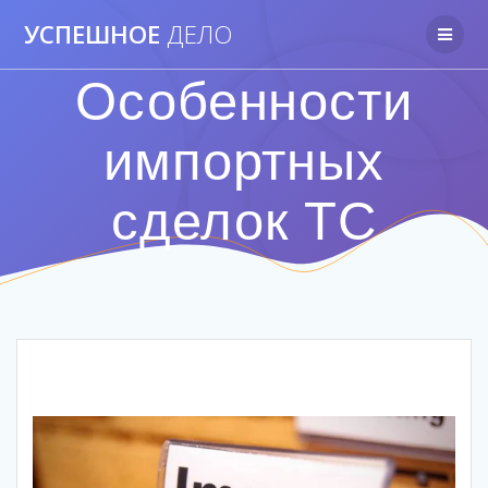
Перейти
УСПЕШНОЕ
ДЕЛО
к
контенту
Особенности
импортных
сделок ТС