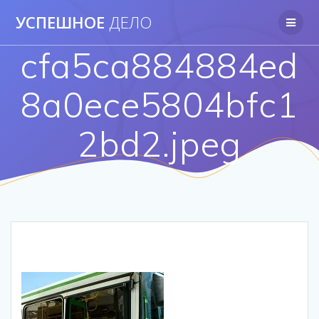
Перейти
УСПЕШНОЕ
ДЕЛО
к
контенту
cfa5ca884884ed
8a0ece5804bfc1
2bd2.jpeg