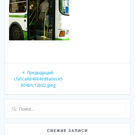
Навигация
Предыдущая
Предыдущий:
по
запись:
cfa5ca884884ed8a0ece5
804bfc12bd2.jpeg
записям
Найти:
СВЕЖИЕ ЗАПИСИ