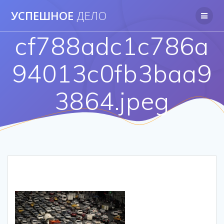
Перейти
УСПЕШНОЕ
ДЕЛО
к
контенту
cf788adc1c786a
94013c0fb3baa9
3864.jpeg