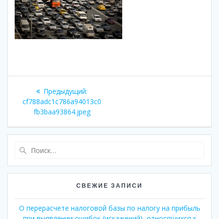
Навигация
Предыдущая
Предыдущий:
по
запись:
cf788adc1c786a94013c0
fb3baa93864.jpeg
записям
Найти:
СВЕЖИЕ ЗАПИСИ
О перерасчете налоговой базы по налогу на прибыль
при выявлении ошибок (искажений), относящихся к