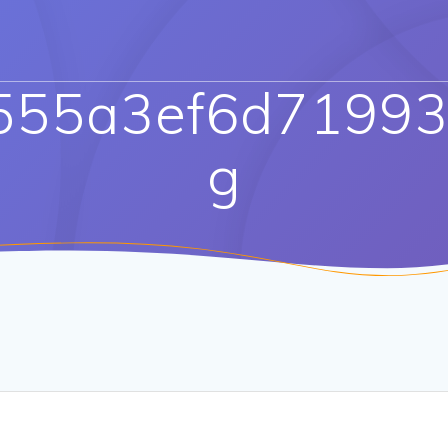
555a3ef6d71993a
g