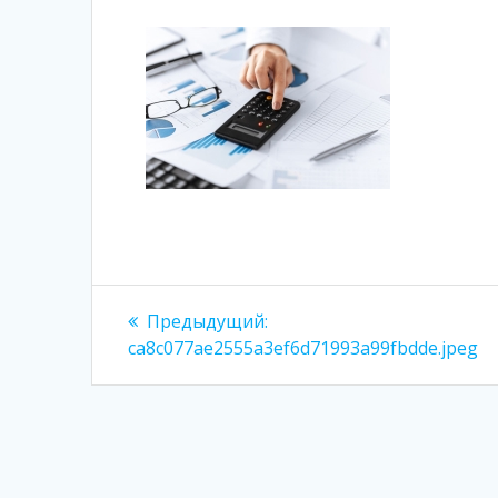
Навигация
Предыдущая
Предыдущий:
запись:
по
ca8c077ae2555a3ef6d71993a99fbdde.jpeg
записям