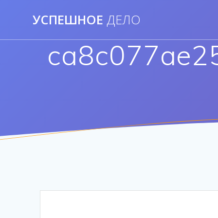
Перейти
УСПЕШНОЕ
ДЕЛО
к
контенту
ca8c077ae2