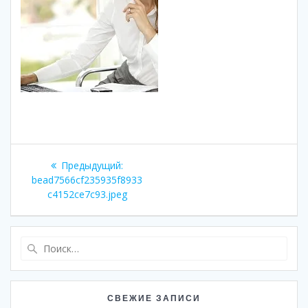
Навигация
Предыдущая
Предыдущий:
по
запись:
bead7566cf235935f8933
c4152ce7c93.jpeg
записям
Найти:
СВЕЖИЕ ЗАПИСИ