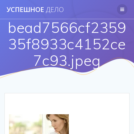
Перейти
УСПЕШНОЕ
ДЕЛО
к
контенту
bead7566cf2359
35f8933c4152ce
7c93.jpeg