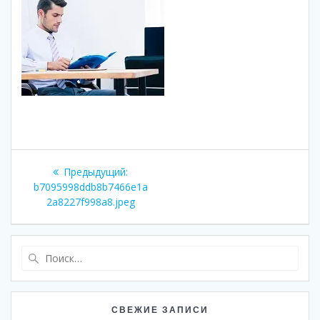
Навигация
Предыдущая
Предыдущий:
по
запись:
b7095998ddb8b7466e1a
2a8227f998a8.jpeg
записям
Найти:
СВЕЖИЕ ЗАПИСИ