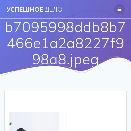
Перейти
УСПЕШНОЕ
ДЕЛО
к
контенту
b7095998ddb8b7
466e1a2a8227f9
98a8.jpeg