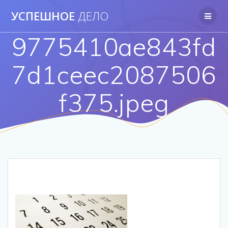
Перейти
УСПЕШНОЕ
ДЕЛО
к
контенту
9775410ae843fd
7d1ceec2087506
f375.jpeg