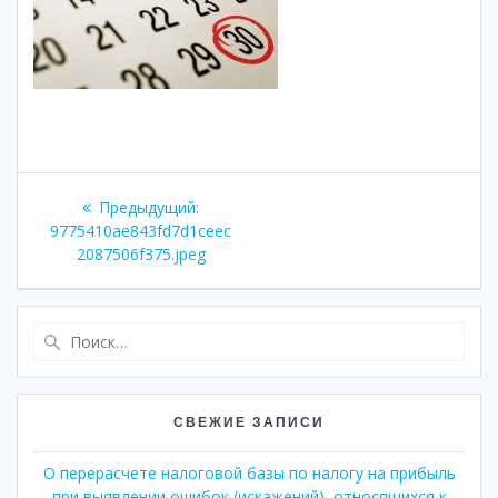
Навигация
Предыдущая
Предыдущий:
по
запись:
9775410ae843fd7d1ceec
2087506f375.jpeg
записям
Найти:
СВЕЖИЕ ЗАПИСИ
О перерасчете налоговой базы по налогу на прибыль
при выявлении ошибок (искажений), относящихся к