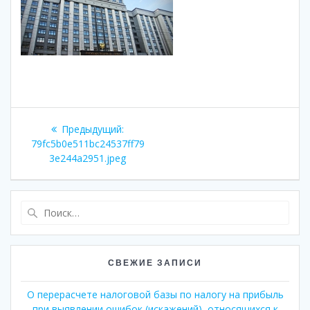
Навигация
Предыдущая
Предыдущий:
по
запись:
79fc5b0e511bc24537ff79
3e244a2951.jpeg
записям
Найти:
СВЕЖИЕ ЗАПИСИ
О перерасчете налоговой базы по налогу на прибыль
при выявлении ошибок (искажений), относящихся к