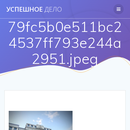
Перейти
УСПЕШНОЕ
ДЕЛО
к
контенту
79fc5b0e511bc2
4537ff793e244a
2951.jpeg