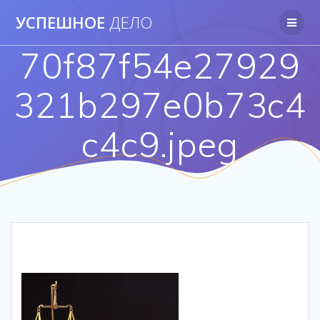
Перейти
УСПЕШНОЕ
ДЕЛО
к
контенту
70f87f54e27929
321b297e0b73c4
c4c9.jpeg