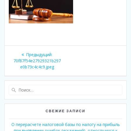
Навигация
Предыдущая
Предыдущий:
по
запись:
70f87f54e27929321b297
e0b73c4c4c9.jpeg
записям
Найти:
СВЕЖИЕ ЗАПИСИ
О перерасчете налоговой базы по налогу на прибыль
при выявлении ошибок (искажений), относящихся к