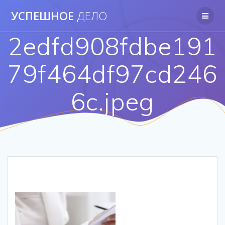
Перейти
УСПЕШНОЕ
ДЕЛО
к
контенту
2edfd908fdbe191
79f464df97cd246
6c.jpeg