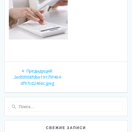
Навигация
Предыдущая
Предыдущий:
по
запись:
2edfd908fdbe19179f464
df97cd2466c.jpeg
записям
Найти:
СВЕЖИЕ ЗАПИСИ