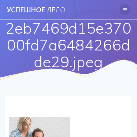
Перейти
УСПЕШНОЕ
ДЕЛО
к
контенту
2eb7469d15e370
00fd7a6484266d
de29.jpeg