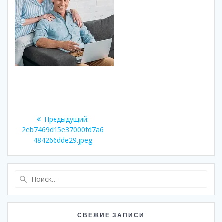
Навигация
Предыдущая
Предыдущий:
по
запись:
2eb7469d15e37000fd7a6
484266dde29.jpeg
записям
Найти:
СВЕЖИЕ ЗАПИСИ