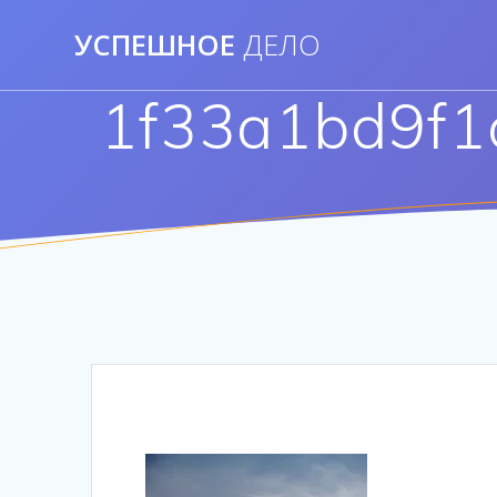
Перейти
УСПЕШНОЕ
ДЕЛО
к
контенту
1f33a1bd9f1