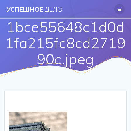
Перейти
УСПЕШНОЕ
ДЕЛО
к
контенту
1bce55648c1d0d
1fa215fc8cd2719
90c.jpeg