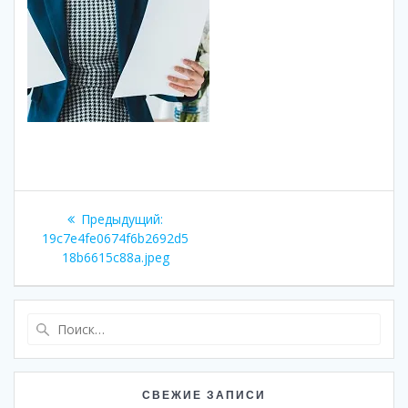
Навигация
Предыдущая
Предыдущий:
по
запись:
19c7e4fe0674f6b2692d5
18b6615c88a.jpeg
записям
Найти:
СВЕЖИЕ ЗАПИСИ