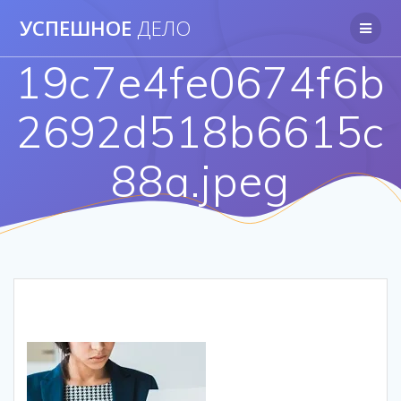
Перейти
УСПЕШНОЕ
ДЕЛО
к
контенту
19c7e4fe0674f6b
2692d518b6615c
88a.jpeg