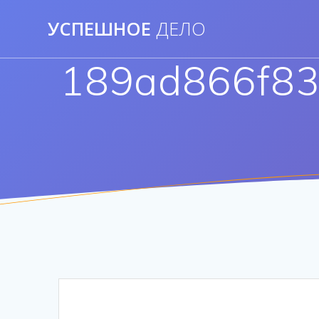
Перейти
УСПЕШНОЕ
ДЕЛО
к
контенту
189ad866f83