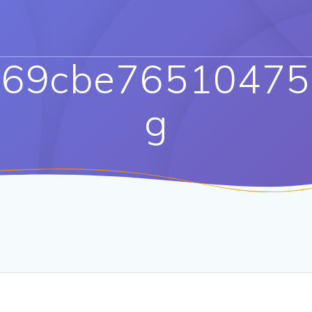
69cbe76510475
g