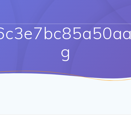
c3e7bc85a50aa
g