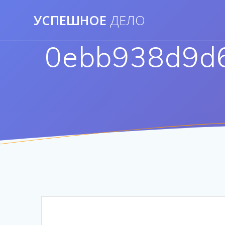
Перейти
УСПЕШНОЕ
ДЕЛО
к
контенту
0ebb938d9d6